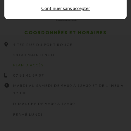
Continuer sans accepter
COORDONNÉES ET HORAIRES
4 TER RUE DU PONT ROUGE
28130 MAINTENON
PLAN D'ACCÈS
07 61 41 69 07
MARDI AU SAMEDI DE 9H00 À 12H30 ET DE 14H30 À
19H00
DIMANCHE DE 9H00 À 12H00
FERMÉ LUNDI